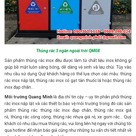
Thùng rác 3 ngăn ngoài trời QM08
Sản phẩm thùng rác inox đều được làm từ chất liệu inox không gỉ
giúp bề mặt luôn sáng bóng, dễ dàng vệ sinh và lau chùi. Tùy vào
nhu cầu sử dụng Quý khách hàng có thể lựa chọn các mẫu: thùng
rác inox nắp lật, thùng rác inox có gạt tàn thuốc lá hoặc thùng rác
inox đạp chân...
Môi trường Quang Minh
là địa chỉ tin cậy – uy tín phân phối thùng
rác inox nắp lật và các thiết bị bảo vệ môi trường trong đó các sản
phẩm thùng rác: thùng rác inox đạp chân, thùng rác inox giá
rẻ, thùng rác công cộng, thùng rác nhựa giá rẻ, xe gom rác… Quý
khách có nhu cầu mua thùng rác, vui lòng liên hệ ngay với chúng tôi
qua hotline để nhận báo giá cũng như những tư vấn chi tiết nhất về