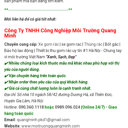
sản phẩm mà bạn đang tìm kiếm.
**------------------------------------------**
Mời liên hệ để có giá tốt nhất:
Công Ty TNHH Công Nghiệp Môi Trường Quang
Minh
Chuyên cung cấp:
Xe gom rác
| xe gom rac |
Thùng rác
| Bốt gác |
Bảo hộ lao động | Thiết bị thu gom rác uy tín #1 Hà Nội - Chung tay
vì môi trường Việt Nam
"Xanh, Sạch, Đẹp"
✔️ Nhiều chủng loại kích thước mẫu mã khác nhau phù hợp với thị
yếu của người dùng.
✔️ Vận chuyển hàng trên toàn quốc.
✔️ Nhận order theo yêu cầu của quý khách hàng.
✔️ Giá cả cùng chất lượng luôn là cạnh tranh nhất.
Địa chỉ: Số nhà 10 ngách 58/42 đường Dương Hà, xã Thiên Đức,
Huyện Gia Lâm, Hà Nội
Hotline:
090.360.1118
hoặc
0989.096.024
(Online 24/7) - Giao
hàng toàn quốc
Email:
quangminh.pkd1@gmail.com
Website:
www.moitruongquangminh.com