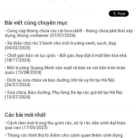
Bài viết cùng chuyên mục
• Cung cấp thùng chứa rác rời hoocklift - thùng chứa phế thải xây
dựng, thùng container (
07/07/2026
)
• Xe điện chở rác 3 bánh cho môi trường xanh, sạch, đẹp
(
04/02/2025
)
• Chốt gác bảo vệ lục giác - Bốt gác đẹp đặt ở mặt tiền tòa nhà
(
18/11/2024
)
• Môi trường Quang Minh sản xuất và bán xe cải tiến trên toàn
quốc (
15/08/2024
)
• Dịch vụ sửa chữa và bảo dưỡng ôtô tải uy tín tại Hà Nội
(
26/07/2024
)
• Sửa chữa, Bảo dưỡng, Phụ tùng Xe ép rác giá tốt tại Hà Nội
(
15/07/2024
)
Các bài mới nhất
• Cách làm mới trong thu gom rác, xử lý rác dân sinh đạt hiệu
quả cao (
17/05/2023
)
• Thùng rác hình thú tô điểm cho cảnh quan thêm sinh động