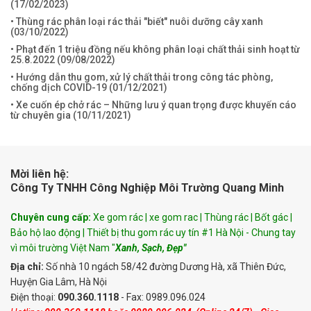
(
17/02/2023
)
• Thùng rác phân loại rác thải "biết" nuôi dưỡng cây xanh
(
03/10/2022
)
• Phạt đến 1 triệu đồng nếu không phân loại chất thải sinh hoạt từ
25.8.2022 (
09/08/2022
)
• Hướng dẫn thu gom, xử lý chất thải trong công tác phòng,
chống dịch COVID-19 (
01/12/2021
)
• Xe cuốn ép chở rác – Những lưu ý quan trọng được khuyến cáo
từ chuyên gia (
10/11/2021
)
Mời liên hệ:
Công Ty TNHH Công Nghiệp Môi Trường Quang Minh
Chuyên cung cấp:
Xe gom rác | xe gom rac | Thùng rác | Bốt gác |
Bảo hộ lao động | Thiết bị thu gom rác uy tín #1 Hà Nội - Chung tay
vì môi trường Việt Nam "
Xanh, Sạch, Đẹp"
Địa chỉ:
Số nhà 10 ngách 58/42 đường Dương Hà, xã Thiên Đức,
Huyện Gia Lâm, Hà Nội
Điện thoại:
090.360.1118
- Fax: 0989.096.024