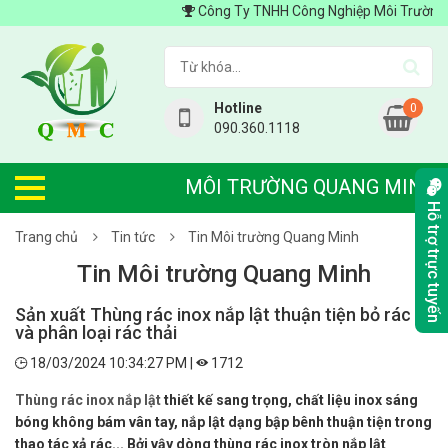
Công Ty TNHH Công Nghiệp Môi Trường Quang
Hotline
0
090.360.1118
MÔI TRƯỜNG QUANG MINH
Hỗ trợ trực tuyến
Trang chủ
Tin tức
Tin Môi trường Quang Minh
Tin Môi trường Quang Minh
Sản xuất Thùng rác inox nắp lật thuận tiện bỏ rác
và phân loại rác thải
18/03/2024 10:34:27 PM |
1712
Thùng rác inox nắp lật
thiết kế sang trọng, chất liệu inox sáng
bóng không bám vân tay, nắp lật dạng bập bênh thuận tiện trong
thao tác xả rác... Bởi vậy dòng thùng rác inox tròn nắp lật