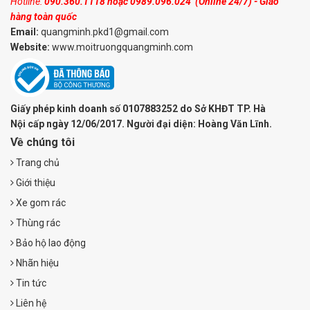
Hotline:
090.360.1118
hoặc
0989.096.024
(Online 24/7) - Giao
hàng toàn quốc
Email:
quangminh.pkd1@gmail.com
Website:
www.moitruongquangminh.com
Giấy phép kinh doanh số 0107883252 do Sở KHĐT TP. Hà
Nội cấp ngày 12/06/2017. Người đại diện: Hoàng Văn Lĩnh.
Về chúng tôi
Trang chủ
Giới thiệu
Xe gom rác
Thùng rác
Bảo hộ lao động
Nhãn hiệu
Tin tức
Liên hệ