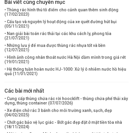
Bài viết cùng chuyên mục
• Thùng rác hình thú tô điểm cho cảnh quan thêm sinh động
(
17/02/2023
)
• Cấu tạo và nguyên lý hoạt động của xe quét đường hút bụi
(
05/11/2021
)
• Nan giải bài toán rác thải tại các khu cách ly, phong tỏa
(
21/07/2021
)
• Những lưu ý để mua được thùng rác nhựa tốt và bền
(
12/07/2021
)
• Hình ảnh công nhân thoát nước Hà Nội dầm mình trong giá rét
(
19/01/2021
)
• Hệ thống tuần hoàn nước HJ-1000: Xử lý ô nhiễm nước hồ hiệu
quả (
11/01/2021
)
Các bài mới nhất
• Cung cấp thùng chứa rác rời hoocklift - thùng chứa phế thải xây
dựng, thùng container (
07/07/2026
)
• Xe điện chở rác 3 bánh cho môi trường xanh, sạch, đẹp
(
04/02/2025
)
• Chốt gác bảo vệ lục giác - Bốt gác đẹp đặt ở mặt tiền tòa nhà
(
18/11/2024
)