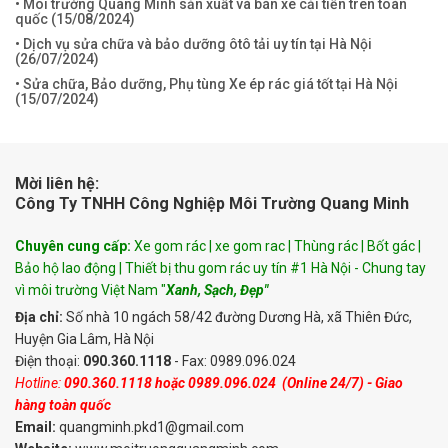
• Môi trường Quang Minh sản xuất và bán xe cải tiến trên toàn
quốc (
15/08/2024
)
• Dịch vụ sửa chữa và bảo dưỡng ôtô tải uy tín tại Hà Nội
(
26/07/2024
)
• Sửa chữa, Bảo dưỡng, Phụ tùng Xe ép rác giá tốt tại Hà Nội
(
15/07/2024
)
Mời liên hệ:
Công Ty TNHH Công Nghiệp Môi Trường Quang Minh
Chuyên cung cấp:
Xe gom rác | xe gom rac | Thùng rác | Bốt gác |
Bảo hộ lao động | Thiết bị thu gom rác uy tín #1 Hà Nội - Chung tay
vì môi trường Việt Nam "
Xanh, Sạch, Đẹp"
Địa chỉ:
Số nhà 10 ngách 58/42 đường Dương Hà, xã Thiên Đức,
Huyện Gia Lâm, Hà Nội
Điện thoại:
090.360.1118
- Fax: 0989.096.024
Hotline:
090.360.1118
hoặc
0989.096.024
(Online 24/7) - Giao
hàng toàn quốc
Email:
quangminh.pkd1@gmail.com