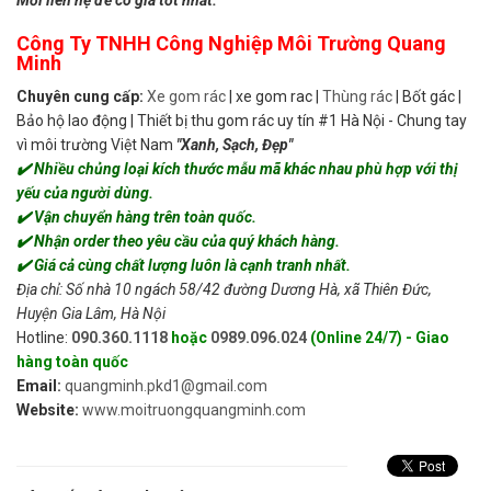
Mời liên hệ để có giá tốt nhất:
Công Ty TNHH Công Nghiệp Môi Trường Quang
Minh
Chuyên cung cấp:
Xe gom rác
| xe gom rac |
Thùng rác
| Bốt gác |
Bảo hộ lao động | Thiết bị thu gom rác uy tín #1 Hà Nội - Chung tay
vì môi trường Việt Nam
"Xanh, Sạch, Đẹp"
✔️ Nhiều chủng loại kích thước mẫu mã khác nhau phù hợp với thị
yếu của người dùng.
✔️ Vận chuyển hàng trên toàn quốc.
✔️ Nhận order theo yêu cầu của quý khách hàng.
✔️ Giá cả cùng chất lượng luôn là cạnh tranh nhất.
Địa chỉ: Số nhà 10 ngách 58/42 đường Dương Hà, xã Thiên Đức,
Huyện Gia Lâm, Hà Nội
Hotline:
090.360.1118
hoặc
0989.096.024
(Online 24/7) - Giao
hàng toàn quốc
Email:
quangminh.pkd1@gmail.com
Website:
www.moitruongquangminh.com