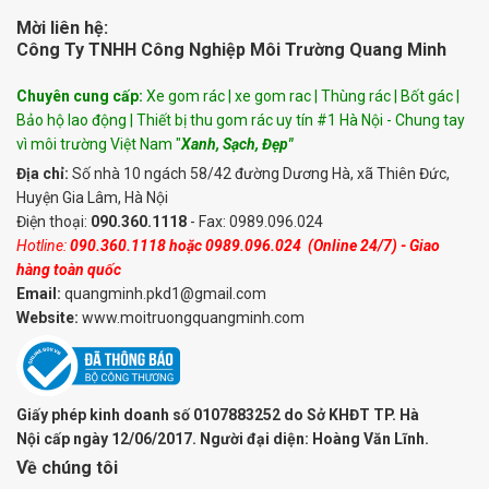
Mời liên hệ:
Công Ty TNHH Công Nghiệp Môi Trường Quang Minh
Chuyên cung cấp:
Xe gom rác | xe gom rac | Thùng rác | Bốt gác |
Bảo hộ lao động | Thiết bị thu gom rác uy tín #1 Hà Nội - Chung tay
vì môi trường Việt Nam "
Xanh, Sạch, Đẹp"
Địa chỉ:
Số nhà 10 ngách 58/42 đường Dương Hà, xã Thiên Đức,
Huyện Gia Lâm, Hà Nội
Điện thoại:
090.360.1118
- Fax: 0989.096.024
Hotline:
090.360.1118
hoặc
0989.096.024
(Online 24/7) - Giao
hàng toàn quốc
Email:
quangminh.pkd1@gmail.com
Website:
www.moitruongquangminh.com
Giấy phép kinh doanh số 0107883252 do Sở KHĐT TP. Hà
Nội cấp ngày 12/06/2017. Người đại diện: Hoàng Văn Lĩnh.
Về chúng tôi