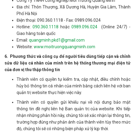
Công Ty TNHH Công Nghiệp Môi Trường Quang Minh
Địa chỉ: Thôn Thượng, Xã Dương Hà, Huyện Gia Lâm, Thành
Phố Hà Nội
Điện thoại: 090.360.1118 - Fax: 0989.096.024
Hotline:
090.360.1118
hoặc
0989.096.024
(Online 24/7) -
Giao hàng toàn quốc
Email:
quangminh.pkd1@gmail.com
Website:
www.moitruongquangminh.com
6. Phương thức và công cụ để người tiêu dùng tiếp cận và chỉnh
sửa dữ liệu cá nhân của mình trên hệ thống thương mại điện tử
của đơn vị thu thập thông tin
Thành viên có quyền tự kiểm tra, cập nhật, điều chỉnh hoặc
hủy bỏ thông tin cá nhân của mình bằng cách liên hệ với ban
quản trị website thực hiện việc này.
Thành viên có quyền gửi khiếu nại về nội dung bảo mật
thông tin đề nghị liên hệ Ban quản trị của website. Khi tiếp
nhận những phản hồi này, chúng tôi sẽ xác nhận lại thông tin,
trường hợp đúng như phản ánh của thành viên tùy theo mức
độ, chúng tôi sẽ có những biện pháp xử lý kịp thời.