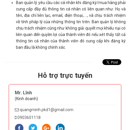
Ban quản lý yêu cầu các cá nhân khi đăng ký/mua hàng phải
cung cấp đầy đủ thông tin cá nhân có liên quan như: Họ và
tên, địa chỉ liên lạc, email, điện thoại,…., và chịu trách nhiệm
về tính pháp lý của những thông tin trên. Ban quản lý không
chịu trách nhiệm cũng như không giải quyết mọi khiếu nại có
liên quan đến quyền lợi của thành viên đó nếu xét thấy tất cả
thông tin cá nhân của thành viên đó cung cấp khi đăng ký
ban đầu là không chính xác.
Hỗ trợ trực tuyến
Mr. Lĩnh
Mr. Minh
(Kinh doanh)
(Kinh doanh)
quangminh.pkd1@gmail.com
quangminh.pkd1@gmail.com
0903601118
0903601118
0989096024