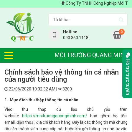
Công Ty TNHH Công Nghiệp Môi Trường
Hotline
0
090.360.1118
MÔI TRƯỜNG QUANG MINH
Hỗ trợ trực tuyến
Chính sách bảo vệ thông tin cá nhân
của người tiêu dùng
22/06/2020 10:32:32 AM |
3200
1. Mục đích thu thập thông tin cá nhân
Việc thu thập dữ liệu chủ yếu trên
website
https://moitruongquangminh.com/
bao gồm: họ tên,
email, điện thoại, địa chỉ khách hàng. Đây là các thông tin mà chúng
tôi cần thành viên cung cấp bắt buộc khi gửi thông tin nhờ tư vấn