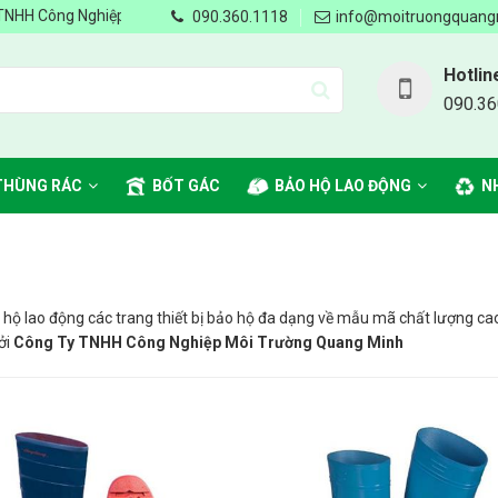
 Công Nghiệp Môi Trường Quang Minh - Chung tay vì môi trường Xanh, 
090.360.1118
info@moitruongquang
Hotlin
090.36
THÙNG RÁC
BỐT GÁC
BẢO HỘ LAO ĐỘNG
N
hộ lao động các trang thiết bị bảo hộ đa dạng về mẫu mã chất lượng ca
ởi
Công Ty TNHH Công Nghiệp Môi Trường Quang Minh