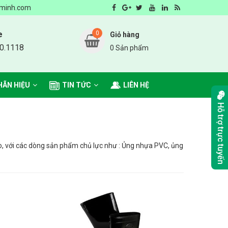
Sạch, Đẹp - Nhà cung cấp sản phẩm môi trường số 1 Hà Nội
minh.com
e
0
Giỏ hàng
0.1118
0 Sản phẩm
HÃN HIỆU
TIN TỨC
LIÊN HỆ
Hỗ trợ trực tuyến
o, với các dòng sản phẩm chủ lực như : Ủng nhựa PVC, ủng