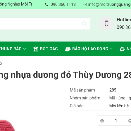
ghiệp Môi Trường Quang Minh - Chung tay vì môi trường Xanh, Sạch, Đ
090.360.1118
info@moitruongquang
Hotlin
090.36
THÙNG RÁC
BỐT GÁC
BẢO HỘ LAO ĐỘNG
N
hộ
ng nhựa dương đỏ Thùy Dương 2
Mã sản phẩm
285
Nhóm sản phẩm
Mũ - ủng - 
Giá bán
Mời liên hệ