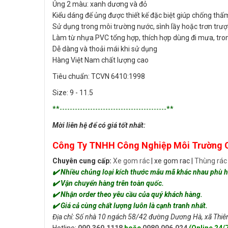
Ủng 2 màu: xanh dương và đỏ
Kiểu dáng đế ủng được thiết kế đặc biệt giúp chống thấ
Sử dụng trong môi trường nước, sình lầy hoặc trơn trượ
Làm từ nhựa PVC tổng hợp, thích hợp dùng đi mưa, tro
Dễ dàng và thoải mái khi sử dụng
Hàng Việt Nam chất lượng cao
Tiêu chuẩn: TCVN 6410:1998
Size: 9 - 11.5
**------------------------------------------**
Mời liên hệ để có giá tốt nhất:
Công Ty TNHH Công Nghiệp Môi Trường 
Chuyên cung cấp:
Xe gom rác
| xe gom rac |
Thùng rác
✔️ Nhiều chủng loại kích thước mẫu mã khác nhau phù h
✔️ Vận chuyển hàng trên toàn quốc.
✔️ Nhận order theo yêu cầu của quý khách hàng.
✔️ Giá cả cùng chất lượng luôn là cạnh tranh nhất.
Địa chỉ: Số nhà 10 ngách 58/42 đường Dương Hà, xã Thiê