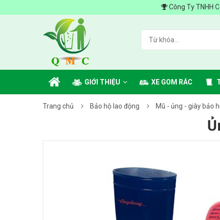
Công Ty TNHH Công N
GIỚI THIỆU
XE GOM RÁC
Trang chủ
Bảo hộ lao động
Mũ - ủng - giày bảo 
Ủ