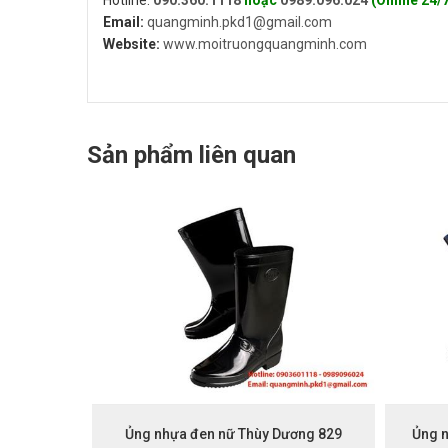
Hotline:
090.360.1118
hoặc
0989.096.024
(Online 24/
Email:
quangminh.pkd1@gmail.com
Website:
www.moitruongquangminh.com
Sản phẩm liên quan
Ủng nhựa đen nữ Thùy Dương 829
Ủng 