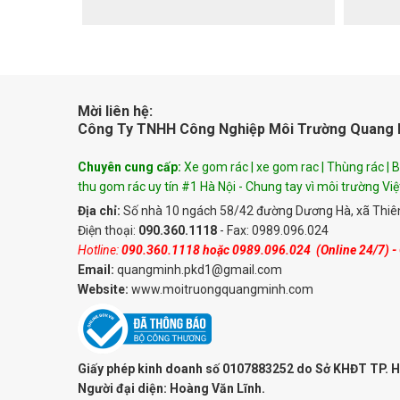
Mời liên hệ:
Công Ty TNHH Công Nghiệp Môi Trường Quang 
Chuyên cung cấp:
Xe gom rác | xe gom rac | Thùng rác | Bố
thu gom rác uy tín #1 Hà Nội - Chung tay vì môi trường Vi
Địa chỉ:
Số nhà 10 ngách 58/42 đường Dương Hà, xã Thiên
Điện thoại:
090.360.1118
- Fax: 0989.096.024
Hotline:
090.360.1118
hoặc
0989.096.024
(Online 24/7) -
Email:
quangminh.pkd1@gmail.com
Website:
www.moitruongquangminh.com
Giấy phép kinh doanh số 0107883252 do Sở KHĐT TP. H
Người đại diện: Hoàng Văn Lĩnh.