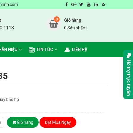
ẹp - Nhà cung cấp sản phẩm môi trường số 1 Hà Nội
minh.com
e
0
Giỏ hàng
0.1118
0 Sản phẩm
HÃN HIỆU
TIN TỨC
LIÊN HỆ
Hỗ trợ trực tuyến
85
giày bảo hộ
Giỏ hàng
Đặt Mua Ngay