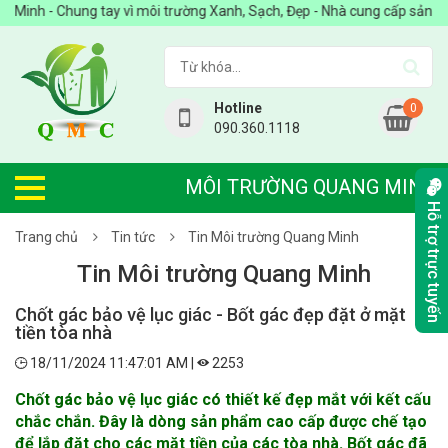
 - Chung tay vì môi trường Xanh, Sạch, Đẹp - Nhà cung cấp sản phẩm 
Hotline
0
090.360.1118
MÔI TRƯỜNG QUANG MINH
Hỗ trợ trực tuyến
Trang chủ
Tin tức
Tin Môi trường Quang Minh
Tin Môi trường Quang Minh
Chốt gác bảo vệ lục giác - Bốt gác đẹp đặt ở mặt
tiền tòa nhà
18/11/2024 11:47:01 AM |
2253
Chốt gác bảo vệ lục giác
có thiết kế đẹp mắt với kết cấu
chắc chắn. Đây là dòng sản phẩm cao cấp được chế tạo
để lắp đặt cho các mặt tiền của các tòa nhà. Bốt gác đã