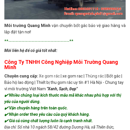
Môi trường Quang Minh
vận chuyển bốt gác bảo vệ giao hàng và
lắp đặt tận nơi!
**------------------------------------------**
Mời liên hệ để có giá tốt nhất:
Công Ty TNHH Công Nghiệp Môi Trường Quang
Minh
Chuyên cung cấp:
Xe gom rác
| xe gom rac |
Thùng rác
| Bốt gác |
Bảo hộ lao động | Thiết bị thu gom rác uy tín #1 Hà Nội - Chung tay
vì môi trường Việt Nam
"Xanh, Sạch, Đẹp"
✔️ Nhiều chủng loại kích thước mẫu mã khác nhau phù hợp với thị
yếu của người dùng.
✔️ Vận chuyển hàng trên toàn quốc.
✔️ Nhận order theo yêu cầu của quý khách hàng.
✔️ Giá cả cùng chất lượng luôn là cạnh tranh nhất.
Địa chỉ: Số nhà 10 ngách 58/42 đường Dương Hà, xã Thiên Đức,