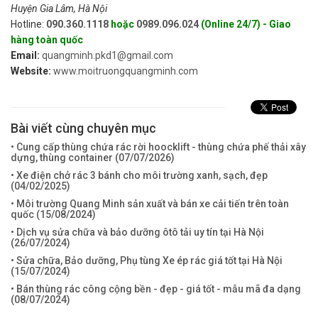
Huyện Gia Lâm, Hà Nội
Hotline:
090.360.1118
hoặc
0989.096.024
(Online 24/7) - Giao
hàng toàn quốc
Email:
quangminh.pkd1@gmail.com
Website:
www.moitruongquangminh.com
Bài viết cùng chuyên mục
• Cung cấp thùng chứa rác rời hoocklift - thùng chứa phế thải xây
dựng, thùng container (
07/07/2026
)
• Xe điện chở rác 3 bánh cho môi trường xanh, sạch, đẹp
(
04/02/2025
)
• Môi trường Quang Minh sản xuất và bán xe cải tiến trên toàn
quốc (
15/08/2024
)
• Dịch vụ sửa chữa và bảo dưỡng ôtô tải uy tín tại Hà Nội
(
26/07/2024
)
• Sửa chữa, Bảo dưỡng, Phụ tùng Xe ép rác giá tốt tại Hà Nội
(
15/07/2024
)
• Bán thùng rác công cộng bền - đẹp - giá tốt - mẫu mã đa dạng
(
08/07/2024
)