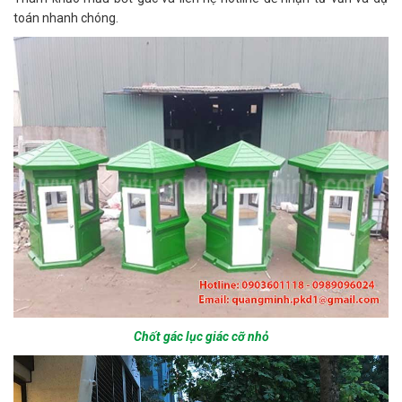
toán nhanh chóng.
Chốt gác lục giác cỡ nhỏ