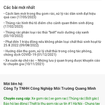
Các bài mới nhất
• Cách làm mới trong thu gom rác, xử lý rác dân sinh đạt hiệu
quả cao (
17/05/2023
)
• Thùng rác hình thú tô điểm cho cảnh quan thêm sinh động
(
17/02/2023
)
• Thùng rác phân loại rác thải "biết" nuôi dưỡng cây xanh
(
03/10/2022
)
• Phạt đến 1 triệu đồng nếu không phân loại chất thải sinh hoạt từ
25.8.2022 (
09/08/2022
)
• Hướng dẫn thu gom, xử lý chất thải trong công tác phòng,
chống dịch COVID-19 (
01/12/2021
)
• Xe cuốn ép chở rác – Những lưu ý quan trọng được khuyến cáo
từ chuyên gia (
10/11/2021
)
Mời liên hệ:
Công Ty TNHH Công Nghiệp Môi Trường Quang Minh
Chuyên cung cấp:
Xe gom rác | xe gom rac | Thùng rác | Bốt gác |
Bảo hộ lao động | Thiết bị thu gom rác uy tín #1 Hà Nội - Chung tay