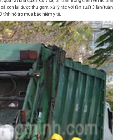
 quả rất khả quan. Có 7 xã, thị trấn trọng điểm về rác thải
xã còn lại được thu gom, xử lý rác với tần suất 3 lần/tuần
D tỉnh hỗ trợ mua bảo hiểm y tế.