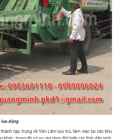
c lưu động
 thành tập trung về Văn Lâm lưu trú, làm việc tại các khu
ỵ khác, trong đó có sự gia tăng đột biến rác thải dân sinh,