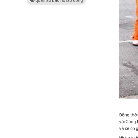
quan ao bao ho lao dong
Đồng thời
với Công 
và xe cơ g