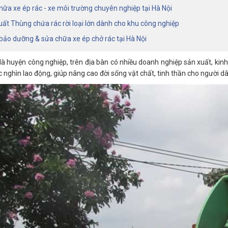
ữa xe ép rác - xe môi trường chuyên nghiệp tại Hà Nội
ất Thùng chứa rác rời loại lớn dành cho khu công nghiệp
ảo dưỡng & sửa chữa xe ép chở rác tại Hà Nội
à huyện công nghiệp, trên địa bàn có nhiều doanh nghiệp sản xuất, kinh
 nghìn lao động, giúp nâng cao đời sống vật chất, tinh thần cho người d
Sửa chữa, Bảo dưỡng, Phụ
tùng Xe ép rác giá tốt tại Hà
Nội
15/07/2024