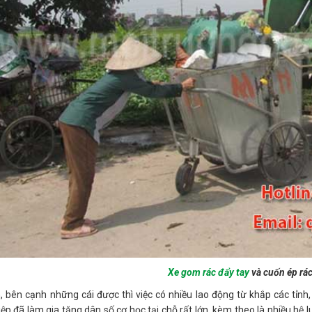
Xe gom rác đẩy tay
và cuốn ép rá
, bên cạnh những cái được thì việc có nhiều lao động từ khắp các tỉnh,
ệp đã làm gia tăng dân số cơ học tại chỗ rất lớn, kèm theo là nhiều hệ lu