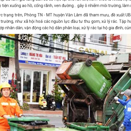
uỳ tiện xuống ao hồ, cống rãnh, ven đường... gây ô nhiễm môi trường, làm
c trạng trên, Phòng TN - MT huyện Văn Lâm đã tham mưu, đề xuất UBND
trường, như xã hội hoá các nguồn lực đầu tư thu gom, xử lý rác. Tập h
ớp nhân dân; vận động các hộ dân phân loại, xử lý rác tại hộ gia đình; củn