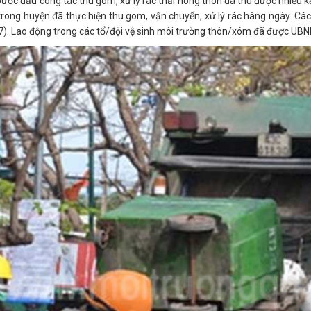
bước đầu công tác thu gom, xử lý rác thải nông thôn đã thu được nhiều kết
trong huyện đã thực hiện thu gom, vận chuyển, xử lý rác hàng ngày. Các 
, 7). Lao động trong các tổ/đội vệ sinh môi trường thôn/xóm đã được UBN