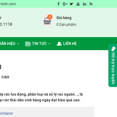
ung cấp sản phẩm môi trường số 1 Hà Nội
minh.com
e
0
Giỏ hàng
0.1118
0 Sản phẩm
HÃN HIỆU
TIN TỨC
LIÊN HỆ
Hỗ trợ trực tuyến
g
ả cao
ép rác lưu động, phân loại và xử lý rác nguồn..., là
i rác thải dân sinh hàng ngày đạt hiệu quả cao.
container