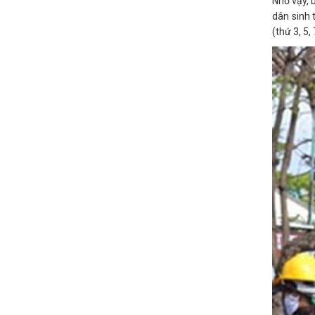
Nhờ vậy, 
dân sinh 
(thứ 3, 5