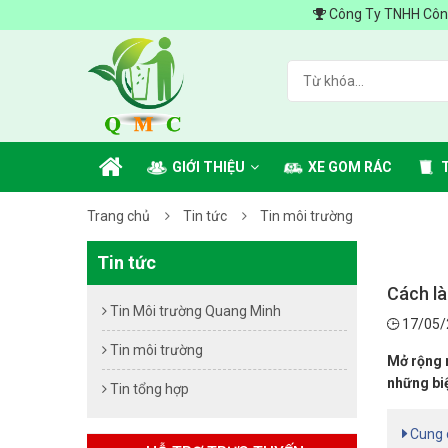
Công Ty TNHH Công Nghiệp Môi 
GIỚI THIỆU
XE GOM RÁC
Trang chủ
Tin tức
Tin môi trường
Tin tức
Cách là
Tin Môi trường Quang Minh
17/05/
Tin môi trường
Mở rộng 
những biệ
Tin tổng hợp
Cung c