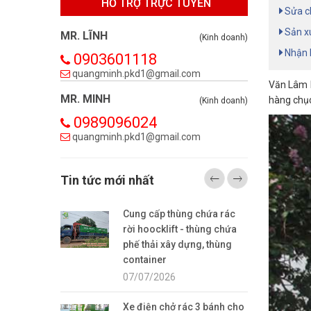
HỖ TRỢ TRỰC TUYẾN
Sửa ch
Sản xu
MR. LĨNH
(Kinh doanh)
Nhận b
0903601118
quangminh.pkd1@gmail.com
Văn Lâm l
MR. MINH
hàng chục
(Kinh doanh)
0989096024
quangminh.pkd1@gmail.com
Tin tức mới nhất
Cung cấp thùng chứa rác
rời hoocklift - thùng chứa
phế thải xây dựng, thùng
container
07/07/2026
Xe điện chở rác 3 bánh cho