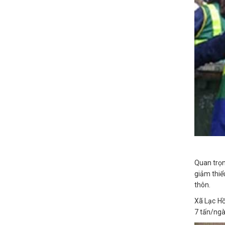
Quan trọn
giảm thiể
thôn.
Xã Lạc Hồ
7 tấn/ngà