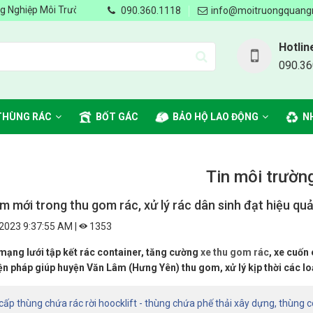
Trường Quang Minh - Chung tay vì môi trường Xanh, Sạch, Đẹp - Nhà c
090.360.1118
info@moitruongquang
Hotlin
090.36
THÙNG RÁC
BỐT GÁC
BẢO HỘ LAO ĐỘNG
N
Tin môi trườn
m mới trong thu gom rác, xử lý rác dân sinh đạt hiệu qu
2023 9:37:55 AM |
1353
mạng lưới tập kết rác container, tăng cường
xe thu gom rác
, xe cuốn 
n pháp giúp huyện Văn Lâm (Hưng Yên) thu gom, xử lý kịp thời các loạ
ấp thùng chứa rác rời hoocklift - thùng chứa phế thải xây dựng, thùng 