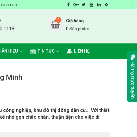
cung cấp sản phẩm môi trường số 1 Hà Nội
minh.com
e
0
Giỏ hàng
0.1118
0 Sản phẩm
HÃN HIỆU
TIN TỨC
LIÊN HỆ
Hỗ trợ trực tuyến
ng Minh
công nghiệp, khu đô thị đông dân cư... Với thiết
 kế nhỏ gọn chắc chắn, thuận tiện cho việc di