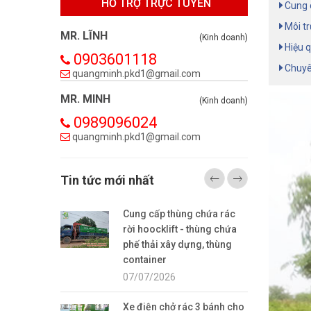
HỖ TRỢ TRỰC TUYẾN
Cung c
Môi tr
MR. LĨNH
(Kinh doanh)
Hiệu q
0903601118
Chuyên
quangminh.pkd1@gmail.com
MR. MINH
(Kinh doanh)
0989096024
quangminh.pkd1@gmail.com
Tin tức mới nhất
Cung cấp thùng chứa rác
rời hoocklift - thùng chứa
phế thải xây dựng, thùng
container
07/07/2026
Xe điện chở rác 3 bánh cho