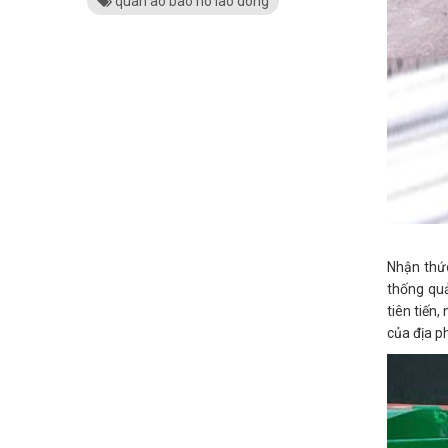
quan ao bao ho lao dong
Nhận thức
thống quả
tiên tiến
của địa p