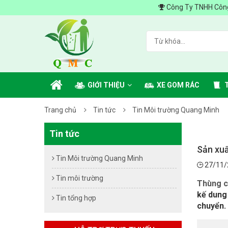
Công Ty TNHH Công Nghiệp Môi
GIỚI THIỆU
XE GOM RÁC
Trang chủ
Tin tức
Tin Môi trường Quang Minh
Tin tức
Sản xuấ
Tin Môi trường Quang Minh
27/11/
Tin môi trường
Thùng ch
kế dung 
Tin tổng hợp
chuyển.