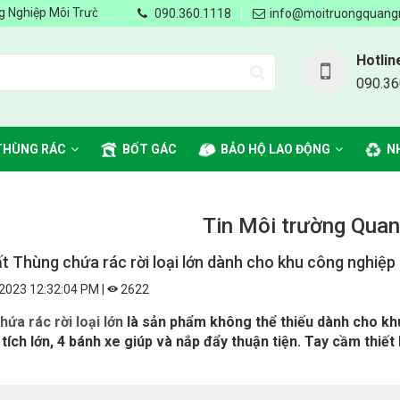
 Trường Quang Minh - Chung tay vì môi trường Xanh, Sạch, Đẹp - Nhà 
090.360.1118
info@moitruongquang
Hotlin
090.36
THÙNG RÁC
BỐT GÁC
BẢO HỘ LAO ĐỘNG
N
Tin Môi trường Qua
t Thùng chứa rác rời loại lớn dành cho khu công nghiệp
2023 12:32:04 PM |
2622
ứa rác rời loại lớn
là sản phẩm không thể thiếu dành cho khu 
tích lớn, 4 bánh xe giúp và nắp đẩy thuận tiện. Tay cầm thiết