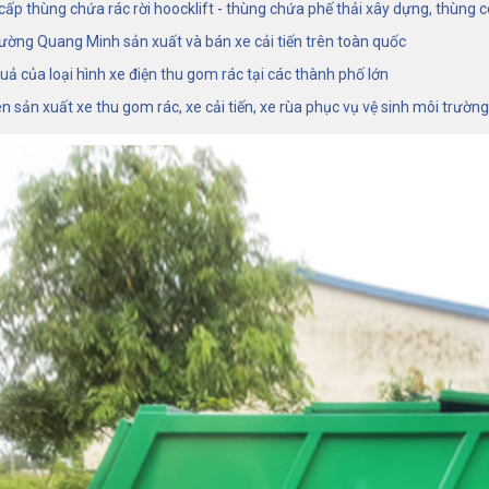
ấp thùng chứa rác rời hoocklift - thùng chứa phế thải xây dựng, thùng 
ường Quang Minh sản xuất và bán xe cải tiến trên toàn quốc
uả của loại hình xe điện thu gom rác tại các thành phố lớn
 sản xuất xe thu gom rác, xe cải tiến, xe rùa phục vụ vệ sinh môi trườn
Sửa chữa, Bảo dưỡng, Phụ
tùng Xe ép rác giá tốt tại Hà
Nội
15/07/2024