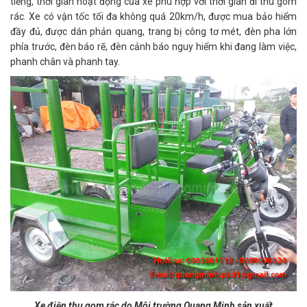
tiếng, thời gian hoạt động của xe phù hợp với thời gian đi thu gom
rác. Xe có vận tốc tối đa không quá 20km/h, được mua bảo hiểm
đầy đủ, được dán phản quang, trang bị công tơ mét, đèn pha lớn
phía trước, đèn báo rẽ, đèn cảnh báo nguy hiểm khi đang làm việc,
phanh chân và phanh tay.
Xe điện thu gom rác do Môi trường Quang Minh sản xuất