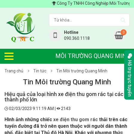
Công Ty TNHH Công Nghiệp Môi Trường Quang 
Hotline
0
090.360.1118
MÔI TRƯỜNG QUANG MINH
Hỗ trợ trực tuyến
Trang chủ
Tin tức
Tin Môi trường Quang Minh
Tin Môi trường Quang Minh
Hiệu quả của loại hình xe điện thu gom rác tại các
thành phố lớn
02/03/2023 9:11:19 AM |
2143
Hình ảnh những chiếc
xe điện thu gom rác
thải trên các
tuyến đường đã trở nên quen thuộc với người dân thành
phố, đặc biệt tại Thủ đô Hà Nội. Khác với phương thức