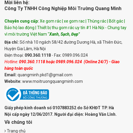
Mời liên hệ:
Công Ty TNHH Công Nghiệp Môi Trường Quang Minh
Chuyên cung cấp:
Xe gom rác | xe gom rac | Thùng rác | Bốt gác |
Bảo hộ lao động | Thiết bị thu gom rác uy tín #1 Hà Nội - Chung tay
vì môi trường Việt Nam "
Xanh, Sạch, Đẹp"
Địa chỉ:
Số nhà 10 ngách 58/42 đường Dương Hà, xã Thiên Đức,
Huyện Gia Lâm, Hà Nội
Điện thoại:
090.360.1118
- Fax: 0989.096.024
Hotline:
090.360.1118
hoặc
0989.096.024
(Online 24/7) - Giao
hàng toàn quốc
Email:
quangminh.pkd1@gmail.com
Website:
www.moitruongquangminh.com
Giấy phép kinh doanh số 0107883252 do Sở KHĐT TP. Hà
Nội cấp ngày 12/06/2017. Người đại diện: Hoàng Văn Lĩnh.
Về chúng tôi
Trang chủ