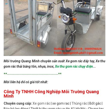
Môi trường Quang Minh chuyên sản xuất
Xe gom rác đẩy tay,
Xe thu
gom rác thải bằng tôn, nhựa, inox,
Xe thu gom rác chạy điện
...
**------------------------------------------**
Mời liên hệ để có giá tốt nhất:
Công Ty TNHH Công Nghiệp Môi Trường Quang
Minh
Chuyên cung cấp:
Xe gom rác
| xe gom rac |
Thùng rác
| Bốt gác |
Bảo hộ lao động | Thiết bị thu gom rác uy tín #1 Hà Nội - Chung tay