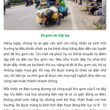
Xe gom rác đẩy tay
Hằng ngày, chúng ta lại gặp các anh chị công nhân vệ sinh môi
trường lại điều khiển chiếc xe ba bánh chạy bằng điện đến các tuyến
phố để thu gom rác. Chỉ mất vài phút, họ có thể di chuyển từ điểm
tập kết xe đến nơi thu gom rác. Nếu như trước đây, họ phải khó
khăn đẩy chiếc xe ba bánh thô sơ, nặng nề để đi thu gom rác, kể cả
những ngày mưa gió, thì nay, khi được trang bị chiếc xe điện chở
rác, rất tiện lợi, xe nhỏ gọn đi được vào mọi ngõ ngách, khu dân cư,
công việc hoàn thành nhanh chóng.
Mỗi chiếc xe điện tương đương với công suất thu gom của 5 xe đẩy
tay. Ưu điểm của loại phương tiện này là xe có gắn động cơ điện,
không phát sinh tiếng ồn, không sinh khí thải, thân thiện với môi
trường. Xe được trang bị bình tích điện hoạt động liên tục từ 8 - 10