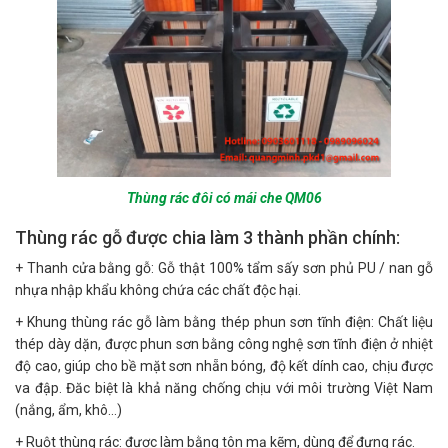
Thùng rác đôi có mái che QM06
Thùng rác gỗ được chia làm 3 thành phần chính:
+ Thanh cửa bằng gỗ: Gỗ thật 100% tẩm sấy sơn phủ PU / nan gỗ
nhựa nhập khẩu không chứa các chất độc hại.
+ Khung thùng rác gỗ làm bằng thép phun sơn tĩnh điện: Chất liệu
thép dày dặn, được phun sơn bằng công nghệ sơn tĩnh điện ở nhiệt
độ cao, giúp cho bề mặt sơn nhẵn bóng, độ kết dính cao, chịu được
va đập. Đăc biệt là khả năng chống chịu với môi trường Việt Nam
(nắng, ẩm, khô…)
+ Ruột thùng rác: được làm bằng tôn mạ kẽm, dùng để đựng rác.