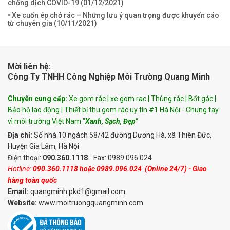
chống dịch COVID-19 (
01/12/2021
)
• Xe cuốn ép chở rác – Những lưu ý quan trọng được khuyến cáo
từ chuyên gia (
10/11/2021
)
Mời liên hệ:
Công Ty TNHH Công Nghiệp Môi Trường Quang Minh
Chuyên cung cấp:
Xe gom rác | xe gom rac | Thùng rác | Bốt gác |
Bảo hộ lao động | Thiết bị thu gom rác uy tín #1 Hà Nội - Chung tay
vì môi trường Việt Nam "
Xanh, Sạch, Đẹp"
Địa chỉ:
Số nhà 10 ngách 58/42 đường Dương Hà, xã Thiên Đức,
Huyện Gia Lâm, Hà Nội
Điện thoại:
090.360.1118
- Fax: 0989.096.024
Hotline:
090.360.1118
hoặc
0989.096.024
(Online 24/7) - Giao
hàng toàn quốc
Email:
quangminh.pkd1@gmail.com
Website:
www.moitruongquangminh.com