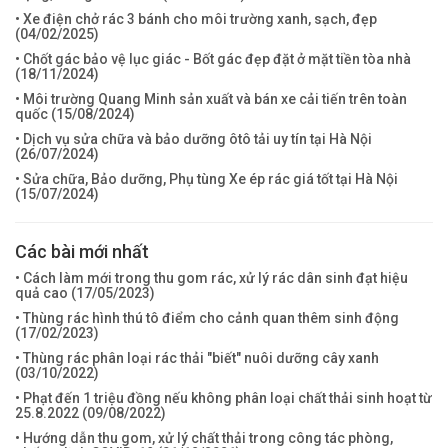
• Xe điện chở rác 3 bánh cho môi trường xanh, sạch, đẹp
(
04/02/2025
)
• Chốt gác bảo vệ lục giác - Bốt gác đẹp đặt ở mặt tiền tòa nhà
(
18/11/2024
)
• Môi trường Quang Minh sản xuất và bán xe cải tiến trên toàn
quốc (
15/08/2024
)
• Dịch vụ sửa chữa và bảo dưỡng ôtô tải uy tín tại Hà Nội
(
26/07/2024
)
• Sửa chữa, Bảo dưỡng, Phụ tùng Xe ép rác giá tốt tại Hà Nội
(
15/07/2024
)
Các bài mới nhất
• Cách làm mới trong thu gom rác, xử lý rác dân sinh đạt hiệu
quả cao (
17/05/2023
)
• Thùng rác hình thú tô điểm cho cảnh quan thêm sinh động
(
17/02/2023
)
• Thùng rác phân loại rác thải "biết" nuôi dưỡng cây xanh
(
03/10/2022
)
• Phạt đến 1 triệu đồng nếu không phân loại chất thải sinh hoạt từ
25.8.2022 (
09/08/2022
)
• Hướng dẫn thu gom, xử lý chất thải trong công tác phòng,