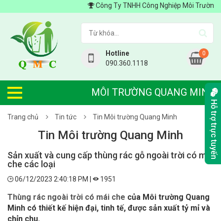
Công Ty TNHH Công Nghiệp Môi Trường Quang
Hotline
0
090.360.1118
MÔI TRƯỜNG QUANG MINH
Hỗ trợ trực tuyến
Trang chủ
Tin tức
Tin Môi trường Quang Minh
Tin Môi trường Quang Minh
Sản xuất và cung cấp thùng rác gỗ ngoài trời có mái
che các loại
06/12/2023 2:40:18 PM |
1951
Thùng rác ngoài trời có mái che
của Môi trường Quang
Minh có thiết kế hiện đại, tinh tế, được sản xuất tỷ mỉ và
chỉn chu.