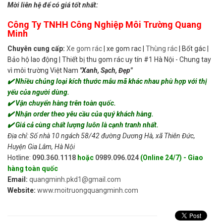
Mời liên hệ để có giá tốt nhất:
Công Ty TNHH Công Nghiệp Môi Trường Quang
Minh
Chuyên cung cấp:
Xe gom rác
| xe gom rac |
Thùng rác
| Bốt gác |
Bảo hộ lao động | Thiết bị thu gom rác uy tín #1 Hà Nội - Chung tay
vì môi trường Việt Nam
"Xanh, Sạch, Đẹp"
✔️ Nhiều chủng loại kích thước mẫu mã khác nhau phù hợp với thị
yếu của người dùng.
✔️ Vận chuyển hàng trên toàn quốc.
✔️ Nhận order theo yêu cầu của quý khách hàng.
✔️ Giá cả cùng chất lượng luôn là cạnh tranh nhất.
Địa chỉ: Số nhà 10 ngách 58/42 đường Dương Hà, xã Thiên Đức,
Huyện Gia Lâm, Hà Nội
Hotline:
090.360.1118
hoặc
0989.096.024
(Online 24/7) - Giao
hàng toàn quốc
Email:
quangminh.pkd1@gmail.com
Website:
www.moitruongquangminh.com