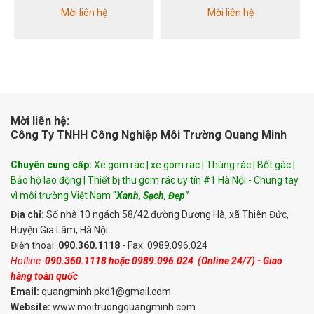
Mời liên hệ
Mời liên hệ
Mời liên hệ:
Công Ty TNHH Công Nghiệp Môi Trường Quang Minh
Chuyên cung cấp:
Xe gom rác | xe gom rac | Thùng rác | Bốt gác |
Bảo hộ lao động | Thiết bị thu gom rác uy tín #1 Hà Nội - Chung tay
vì môi trường Việt Nam "
Xanh, Sạch, Đẹp"
Địa chỉ:
Số nhà 10 ngách 58/42 đường Dương Hà, xã Thiên Đức,
Huyện Gia Lâm, Hà Nội
Điện thoại:
090.360.1118
- Fax: 0989.096.024
Hotline:
090.360.1118
hoặc
0989.096.024
(Online 24/7) - Giao
hàng toàn quốc
Email:
quangminh.pkd1@gmail.com
Website:
www.moitruongquangminh.com