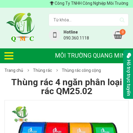
Công Ty TNHH Công Nghiệp Môi Trường Quang 
Hotline
0
090.360.1118
MÔI TRƯỜNG QUANG MINH
Hỗ trợ trực tuyến
Trang chủ
Thùng rác
Thùng rác công cộng
Thùng rác 4 ngăn phân loại
rác QM25.02