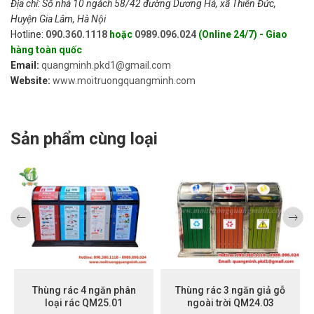
Địa chỉ: Số nhà 10 ngách 58/42 đường Dương Hà, xã Thiên Đức,
Huyện Gia Lâm, Hà Nội
Hotline:
090.360.1118
hoặc
0989.096.024
(Online 24/7) - Giao
hàng toàn quốc
Email:
quangminh.pkd1@gmail.com
Website:
www.moitruongquangminh.com
Sản phẩm cùng loại
Thùng rác 4 ngăn phân
Thùng rác 3 ngăn giả gỗ
loại rác QM25.01
ngoài trời QM24.03