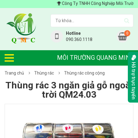
Công Ty TNHH Công Nghiệp Môi Trường Qua
Hotline
0
090.360.1118
MÔI TRƯỜNG QUANG MINH
Hỗ trợ trực tuyến
Trang chủ
Thùng rác
Thùng rác công cộng
Thùng rác 3 ngăn giả gỗ ngoài
trời QM24.03