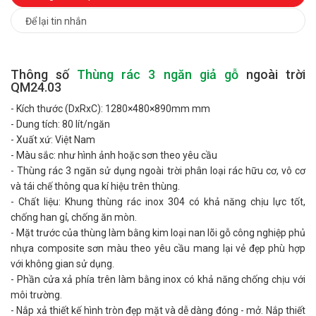
Để lại tin nhắn
Thông số
Thùng rác 3 ngăn giả gỗ
ngoài trời
QM24.03
- Kích thước (DxRxC): 1280×480×890mm mm
- Dung tích: 80 lít/ngăn
- Xuất xứ: Việt Nam
- Màu sắc: như hình ảnh hoặc sơn theo yêu cầu
- Thùng rác 3 ngăn sử dụng ngoài trời phân loại rác hữu cơ, vô cơ
và tái chế thông qua kí hiệu trên thùng.
- Chất liệu: Khung thùng rác inox 304 có khả năng chịu lực tốt,
chống han gỉ, chống ăn mòn.
- Mặt trước của thùng làm bằng kim loại nan lõi gỗ công nghiệp phủ
nhựa composite sơn màu theo yêu cầu mang lại vẻ đẹp phù hợp
với không gian sử dụng.
- Phần cửa xả phía trên làm bằng inox có khả năng chống chịu với
môi trường.
- Nắp xả thiết kế hình tròn đẹp mặt và dễ dàng đóng - mở. Nắp thiết