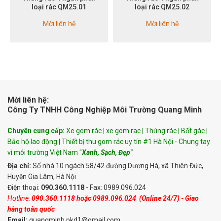
loại rác QM25.01
loại rác QM25.02
Mời liên hệ
Mời liên hệ
Mời liên hệ:
Công Ty TNHH Công Nghiệp Môi Trường Quang Minh
Chuyên cung cấp:
Xe gom rác | xe gom rac | Thùng rác | Bốt gác |
Bảo hộ lao động | Thiết bị thu gom rác uy tín #1 Hà Nội - Chung tay
vì môi trường Việt Nam "
Xanh, Sạch, Đẹp"
Địa chỉ:
Số nhà 10 ngách 58/42 đường Dương Hà, xã Thiên Đức,
Huyện Gia Lâm, Hà Nội
Điện thoại:
090.360.1118
- Fax: 0989.096.024
Hotline:
090.360.1118
hoặc
0989.096.024
(Online 24/7) - Giao
hàng toàn quốc
Email:
quangminh.pkd1@gmail.com