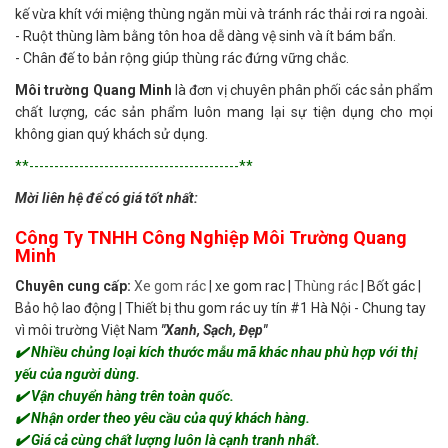
kế vừa khít với miệng thùng ngăn mùi và tránh rác thải rơi ra ngoài.
- Ruột thùng làm bằng tôn hoa dễ dàng vệ sinh và ít bám bẩn.
- Chân đế to bản rộng giúp thùng rác đứng vững chắc.
Môi trường Quang Minh
là đơn vị chuyên phân phối các sản phẩm
chất lượng, các sản phẩm luôn mang lại sự tiện dụng cho mọi
không gian quý khách sử dụng.
**------------------------------------------**
Mời liên hệ để có giá tốt nhất:
Công Ty TNHH Công Nghiệp Môi Trường Quang
Minh
Chuyên cung cấp:
Xe gom rác
| xe gom rac |
Thùng rác
| Bốt gác |
Bảo hộ lao động | Thiết bị thu gom rác uy tín #1 Hà Nội - Chung tay
vì môi trường Việt Nam
"Xanh, Sạch, Đẹp"
✔️ Nhiều chủng loại kích thước mẫu mã khác nhau phù hợp với thị
yếu của người dùng.
✔️ Vận chuyển hàng trên toàn quốc.
✔️ Nhận order theo yêu cầu của quý khách hàng.
✔️ Giá cả cùng chất lượng luôn là cạnh tranh nhất.