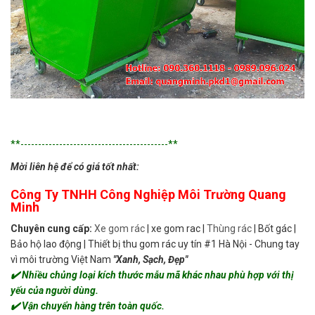
**------------------------------------------**
Mời liên hệ để có giá tốt nhất:
Công Ty TNHH Công Nghiệp Môi Trường Quang
Minh
Chuyên cung cấp:
Xe gom rác
| xe gom rac |
Thùng rác
| Bốt gác |
Bảo hộ lao động | Thiết bị thu gom rác uy tín #1 Hà Nội - Chung tay
vì môi trường Việt Nam
"Xanh, Sạch, Đẹp"
✔️ Nhiều chủng loại kích thước mẫu mã khác nhau phù hợp với thị
yếu của người dùng.
✔️ Vận chuyển hàng trên toàn quốc.