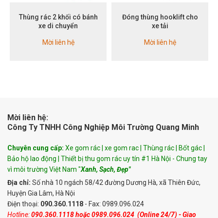
Thùng rác 2 khối có bánh
Đóng thùng hooklift cho
xe di chuyển
xe tải
Mời liên hệ
Mời liên hệ
Mời liên hệ:
Công Ty TNHH Công Nghiệp Môi Trường Quang Minh
Chuyên cung cấp:
Xe gom rác | xe gom rac | Thùng rác | Bốt gác |
Bảo hộ lao động | Thiết bị thu gom rác uy tín #1 Hà Nội - Chung tay
vì môi trường Việt Nam "
Xanh, Sạch, Đẹp"
Địa chỉ:
Số nhà 10 ngách 58/42 đường Dương Hà, xã Thiên Đức,
Huyện Gia Lâm, Hà Nội
Điện thoại:
090.360.1118
- Fax: 0989.096.024
Hotline:
090.360.1118
hoặc
0989.096.024
(Online 24/7) - Giao