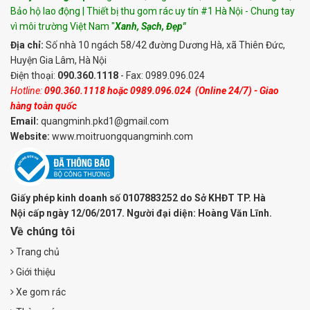
Bảo hộ lao động | Thiết bị thu gom rác uy tín #1 Hà Nội - Chung tay
vì môi trường Việt Nam "
Xanh, Sạch, Đẹp"
Địa chỉ:
Số nhà 10 ngách 58/42 đường Dương Hà, xã Thiên Đức,
Huyện Gia Lâm, Hà Nội
Điện thoại:
090.360.1118
- Fax: 0989.096.024
Hotline:
090.360.1118
hoặc
0989.096.024
(Online 24/7) - Giao
hàng toàn quốc
Email:
quangminh.pkd1@gmail.com
Website:
www.moitruongquangminh.com
Giấy phép kinh doanh số 0107883252 do Sở KHĐT TP. Hà
Nội cấp ngày 12/06/2017. Người đại diện: Hoàng Văn Lĩnh.
Về chúng tôi
Trang chủ
Giới thiệu
Xe gom rác