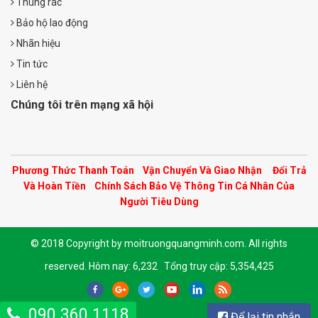
Thùng rác
Bảo hộ lao động
Nhãn hiệu
Tin tức
Liên hệ
Chúng tôi trên mạng xã hội
Phương Thức Thanh Toán
Vận Chuyển Và Giao Nhận
Đổi Trả
Và Hoàn Tiền
Chính Sách Bảo Vệ Thông Tin Cá Nhân Của
Người Tiêu Dùng
© 2018 Copyright by moitruongquangminh.com. All rights
reserved.
Hôm nay: 6,232 Tổng truy cập: 5,354,425
090.360.1118
Để lại tin nhắn