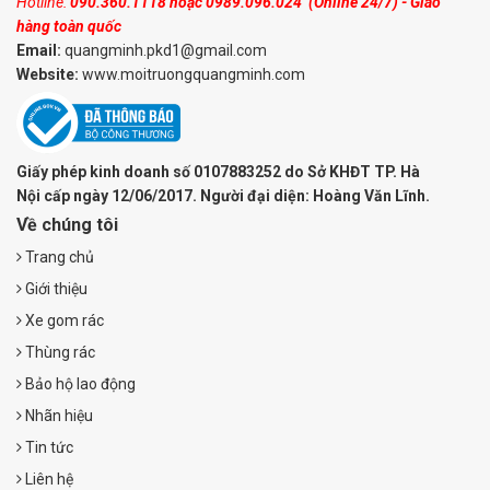
Hotline:
090.360.1118
hoặc
0989.096.024
(Online 24/7) - Giao
hàng toàn quốc
Email:
quangminh.pkd1@gmail.com
Website:
www.moitruongquangminh.com
Giấy phép kinh doanh số 0107883252 do Sở KHĐT TP. Hà
Nội cấp ngày 12/06/2017. Người đại diện: Hoàng Văn Lĩnh.
Về chúng tôi
Trang chủ
Giới thiệu
Xe gom rác
Thùng rác
Bảo hộ lao động
Nhãn hiệu
Tin tức
Liên hệ