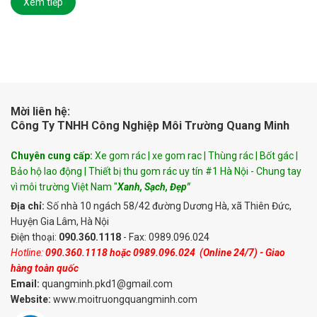
Xem tiếp
Mời liên hệ:
Công Ty TNHH Công Nghiệp Môi Trường Quang Minh
Chuyên cung cấp:
Xe gom rác | xe gom rac | Thùng rác | Bốt gác |
Bảo hộ lao động | Thiết bị thu gom rác uy tín #1 Hà Nội - Chung tay
vì môi trường Việt Nam "
Xanh, Sạch, Đẹp"
Địa chỉ:
Số nhà 10 ngách 58/42 đường Dương Hà, xã Thiên Đức,
Huyện Gia Lâm, Hà Nội
Điện thoại:
090.360.1118
- Fax: 0989.096.024
Hotline:
090.360.1118
hoặc
0989.096.024
(Online 24/7) - Giao
hàng toàn quốc
Email:
quangminh.pkd1@gmail.com
Website:
www.moitruongquangminh.com